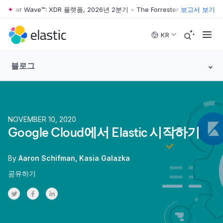
ester Wave™: XDR 플랫폼, 2026년 2분기
•
The Forrester Wave™: XDR 플
보고서 보기
Skip to main content
KR
블로그
NOVEMBER 10, 2020
Google Cloud에서 Elastic 시작하기
By
Aaron Schifman
Kasia Galazka
공유하기
Share on Twitter
Share on Facebook
Share on LinkedInr