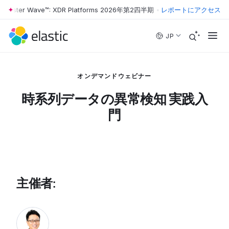
orrester Wave™: XDR Platforms 2026年第2四半期
•
The Forrester Wave
レポートにアクセス
Skip to main content
JP
オンデマンドウェビナー
時系列データの異常検知 実践入
門
主催者
: