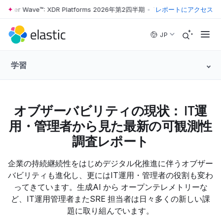
rrester Wave™: XDR Platforms 2026年第2四半期
•
The Forrester Wave™
レポートにアクセス
Skip to main content
JP
学習
オブザーバビリティの現状： IT運
用・管理者から見た最新の可観測性
調査レポート
企業の持続継続性をはじめデジタル化推進に伴うオブザー
バビリティも進化し、更にはIT運用・管理者の役割も変わ
ってきています。生成AI から オープンテレメトリーな
ど、IT運用管理者またSRE 担当者は日々多くの新しい課
題に取り組んでいます。