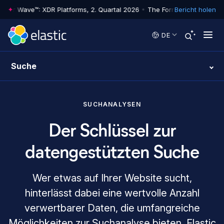
er Wave™: XDR Platforms, 2. Quartal 2026
•
The Forrester Wave™: XDR P
Bericht holen
Skip to main content
DE
Suche
SUCHANALYSEN
Der Schlüssel zur
datengestützten Suche
Wer etwas auf Ihrer Website sucht,
hinterlässt dabei eine wertvolle Anzahl
verwertbarer Daten, die umfangreiche
Möglichkeiten zur Suchanalyse bieten. Elastic