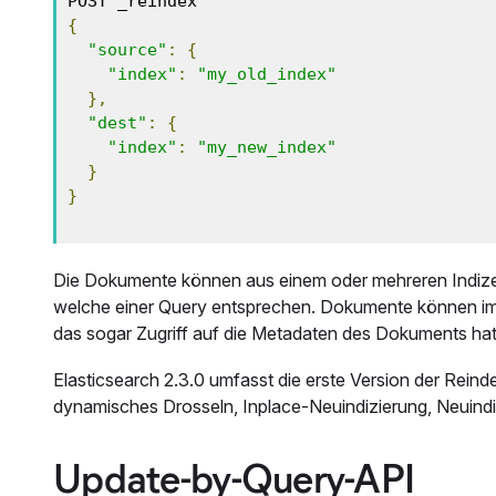
{
"source"
:
{
"index"
:
"my_old_index"
},
"dest"
:
{
"index"
:
"my_new_index"
}
}
Die Dokumente können aus einem oder mehreren Indiz
welche einer Query entsprechen. Dokumente können im
das sogar Zugriff auf die Metadaten des Dokuments ha
Elasticsearch 2.3.0 umfasst die erste Version der Rein
dynamisches Drosseln, Inplace-Neuindizierung, Neuindizi
Update-by-Query-API