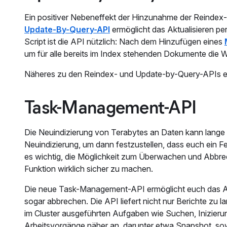
Ein positiver Nebeneffekt der Hinzunahme der Reindex
Update-By-Query-API
ermöglicht das Aktualisieren pe
Script ist die API nützlich: Nach dem Hinzufügen eines
um für alle bereits im Index stehenden Dokumente die We
Näheres zu den Reindex- und Update-by-Query-APIs erf
Task-Management-API
Die Neuindizierung von Terabytes an Daten kann lange d
Neuindizierung, um dann festzustellen, dass euch ein Fe
es wichtig, die Möglichkeit zum Überwachen und Abbrec
Funktion wirklich sicher zu machen.
Die neue Task-Management-API ermöglicht euch das Abr
sogar abbrechen. Die API liefert nicht nur Berichte zu l
im Cluster ausgeführten Aufgaben wie Suchen, Inizieru
Arbeitsvorgänge näher an, darunter etwa Snapshot, so