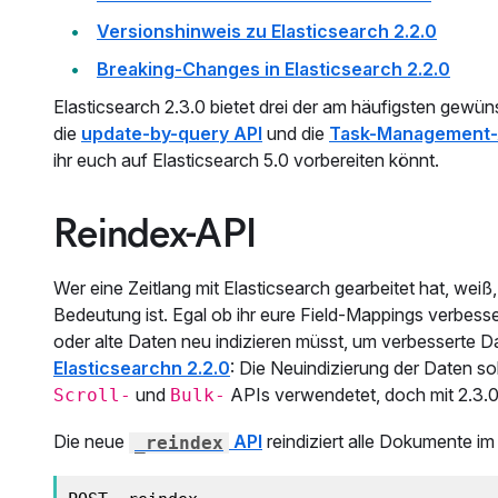
Versionshinweis zu Elasticsearch 2.2.0
Breaking-Changes in Elasticsearch 2.2.0
Elasticsearch 2.3.0 bietet drei der am häufigsten gewü
die
update-by-query API
und die
Task-Management-
ihr euch auf Elasticsearch 5.0 vorbereiten könnt.
Reindex-API
Wer eine Zeitlang mit Elasticsearch gearbeitet hat, wei
Bedeutung ist. Egal ob ihr eure Field-Mappings verbes
oder alte Daten neu indizieren müsst, um verbesserte D
Elasticsearchn 2.2.0
: Die Neuindizierung der Daten so
und
APIs verwendetet, doch mit 2.3.0 
Scroll-
Bulk-
Die neue
API
reindiziert alle Dokumente im
_reindex