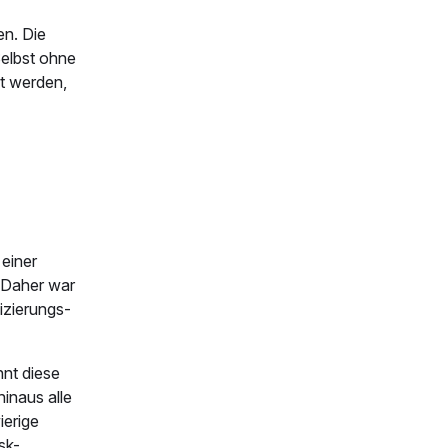
en. Die
Selbst ohne
t werden,
 einer
. Daher war
izierungs-
nt diese
hinaus alle
ierige
sk-