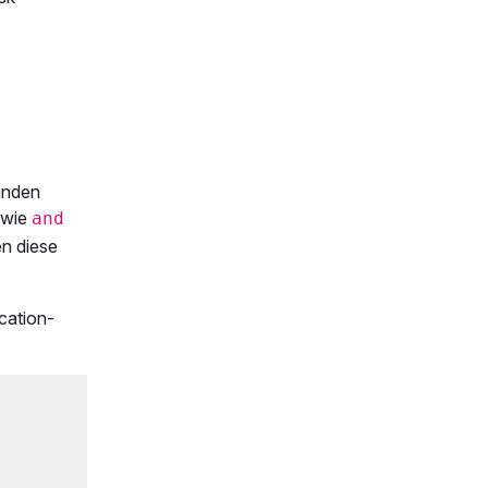
winden
owie
and
en diese
cation-