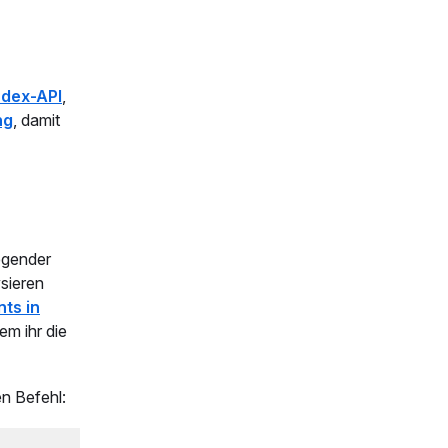
ndex-API
,
ng
, damit
legender
sieren
ts in
em ihr die
en Befehl: