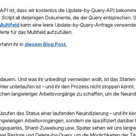
-API ist, dass wir kostenlos die Update-by-Query-API bekomm
r Script all derjenigen Dokumente, die der Query entsprechen. 
Multifeld
kann eine leere Update-by-Query-Anfrage verwende
rte für das Multifeld aufzufüllen.
ahrt ihr in
diesem Blog Post.
auern. Und was ihr unbedingt vermeiden wollt, ist das Starten
hler unterlaufen ist – und ihr den Prozess nicht stoppen könnt
hen langwieriger Arbeitsvorgänge zu schaffen, um die Neuind
ufen des Status einer laufenden Neuindizierung – und ihr kön
angwierigen Arbeitsvorgängen, sondern sie spezifiziert darüber 
ngsqueries, Shard-Zuweisung usw. Später sehen wir uns langw
wie Restore und Delete-by-Query, um die Möglichkeiten der Ta