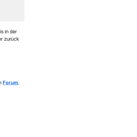
s in der
r zurück
em
Forum
.