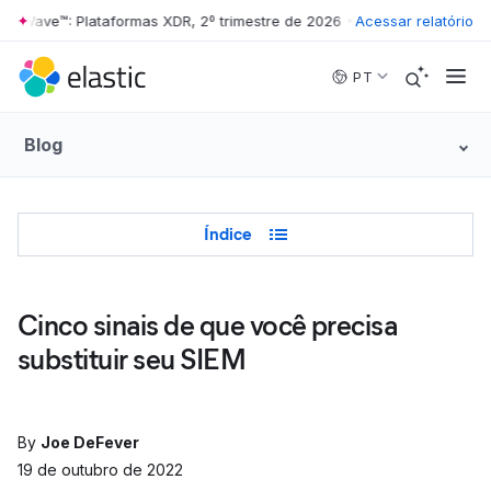
r Wave™: Plataformas XDR, 2º trimestre de 2026
•
The Forrester Wave™:
Acessar relatório
Skip to main content
PT
Blog
Table of Contents
Índice
Cinco sinais de que você precisa
substituir seu SIEM
By
Joe DeFever
19 de outubro de 2022