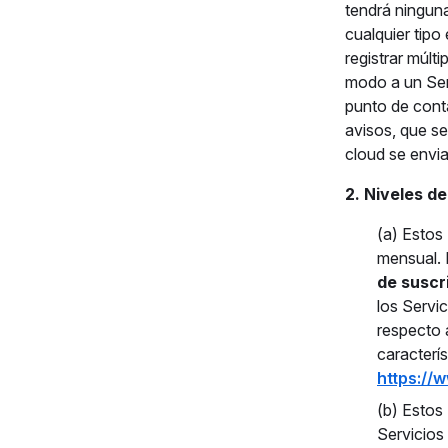
tendrá ninguna
cualquier tipo
registrar múlt
modo a un Serv
punto de conta
avisos, que s
cloud se envia
2. Niveles d
(a) Estos
mensual. E
de suscr
los Servic
respecto a
caracterí
https://
(b) Estos
Servicios 