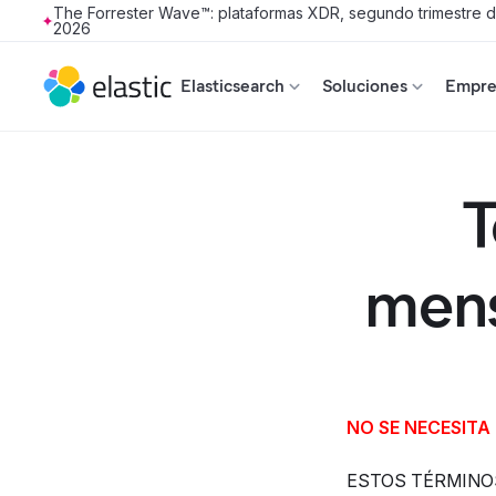
The Forrester Wave™: plataformas XDR, segundo trimestre 
2026
Skip to main content
Elasticsearch
Soluciones
Empres
T
mens
NO SE NECESITA
ESTOS TÉRMINOS