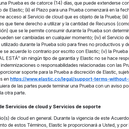
una Prueba es de catorce (14) días, que puede extenderse con
o de Elastic; (ii) el Plazo para una Prueba comenzará en la fech
e acceso al Servicio de cloud que es objeto de la Prueba; (iii) 
es que tiene derecho a utilizar y la cantidad de Recursos (como
ión) que se le permite consumir durante la Prueba son determin
 pueden ser cambiadas en cualquier momento; (iv) el Servicio de
 utilizado durante la Prueba solo para fines no productivos y d
 se acuerde lo contrario por escrito con Elastic; (v) la Prueb
 ESTÁ" sin ningún tipo de garantía y Elastic no se hace resp
, indemnizaciones o responsabilidades relacionadas con las Prue
porcionar soporte para la Prueba a discreción de Elastic, sujet
es en
https://www.elastic.co/legal/support-terms-without-
lquiera de las partes puede terminar una Prueba con un aviso po
la otra parte.
 de Servicios de cloud y Servicios de soporte
io(s) de cloud en general. Durante la vigencia de este Acuerdo 
to de estos Términos, Elastic le proporcionará a Usted, y por l