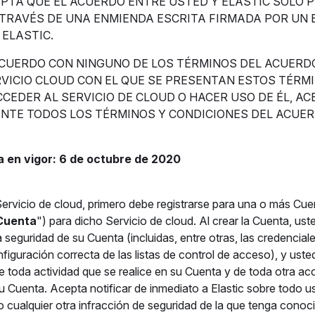
EPTA QUE EL ACUERDO ENTRE USTED Y ELASTIC SOLO 
 TRAVÉS DE UNA ENMIENDA ESCRITA FIRMADA POR UN 
ELASTIC.
ACUERDO CON NINGUNO DE LOS TÉRMINOS DEL ACUERD
VICIO CLOUD CON EL QUE SE PRESENTAN ESTOS TÉRMI
ACCEDER AL SERVICIO DE CLOUD O HACER USO DE ÉL, A
NTE TODOS LOS TÉRMINOS Y CONDICIONES DEL ACUER
 en vigor: 6 de octubre de 2020
Servicio de cloud, primero debe registrarse para una o más Cu
Cuenta
") para dicho Servicio de cloud. Al crear la Cuenta, us
 seguridad de su Cuenta (incluidas, entre otras, las credenciale
nfiguración correcta de las listas de control de acceso), y ust
 toda actividad que se realice en su Cuenta y de toda otra acc
u Cuenta. Acepta notificar de inmediato a Elastic sobre todo 
 cualquier otra infracción de seguridad de la que tenga conoci