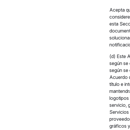
Acepta qu
considere
esta Secci
documento
soluciona 
notificaci
(d) Este 
según se d
según se 
Acuerdo q
título e i
mantendrá
logotipos
servicio, 
Servicios
proveedor
gráficos 