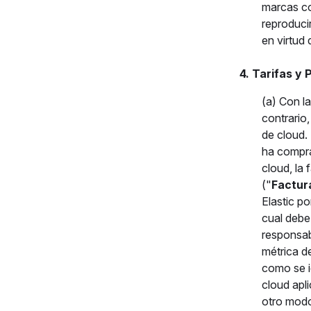
marcas co
reproduci
en virtud
4. Tarifas y
(a) Con l
contrario
de cloud.
ha compra
cloud, la
("
Factur
Elastic po
cual debe
responsab
métrica d
como se id
cloud apl
otro modo