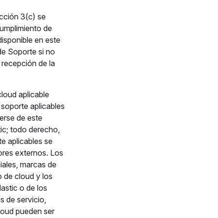
cción 3(c) se
cumplimiento de
disponible en este
de Soporte si no
a recepción de la
cloud aplicable
 soporte aplicables
erse de este
tic; todo derecho,
te aplicables se
ores externos. Los
iales, marcas de
o de cloud y los
astic o de los
 de servicio,
cloud pueden ser