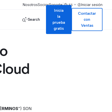
|
Nosotros
Socios
Soporte
Iniciar sesión
ES
Inicia
Contactar
la
Search
con
prueba
Ventas
gratis
io
Cloud
ÉRMINOS
") SON