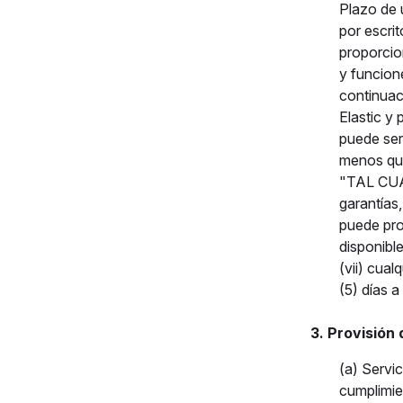
Plazo de 
por escrit
proporcion
y funcion
continuac
Elastic y
puede ser
menos que
"TAL CUAL
garantías
puede pro
disponibl
(vii) cua
(5) días a 
3. Provisión
(a) Servic
cumplimien