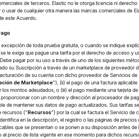
merciales de terceros. Elastic no le otorga licencia ni derecho
r o usar de cualquier otra manera las marcas comerciales de El
 de este Acuerdo.
 Pago
a excepción de toda prueba gratuita, o cuando se indique explí
, se le exige que pague una tarifa por el derecho de acceso y u
 Debe pagar por su uso a través de uno de los siguientes métod
do su Suscripción a través de un marketplace de proveedor d
 facturación de su cuenta con dicho proveedor de Servicios de
ación de Marketplace
"), (ii) el pago de una factura aplicabl
r los montos adeudados, o (iii) el pago mediante una tarjeta de c
 proporcionar con un nombre y dirección al procesador de pago
le de mantener sus datos de pago actualizados. Sus tarifas se
e recursos ("
Recursos
") por la cual se factura el Servicio de c
entifica en la descripción, el registro o las páginas de precios 
icables que se presentan o se ponen a su disposición antes de 
 al precio de lista vigente en ese momento para dichos recur