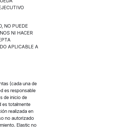
PUEDA
EJECUTIVO
O, NO PUEDE
NOS NI HACER
CEPTA
DO APLICABLE A
entas (cada una de
ted es responsable
s de inicio de
ed es totalmente
ión realizada en
uso no autorizado
miento. Elastic no