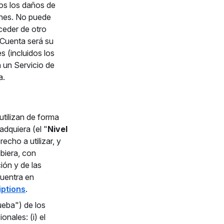
dos los daños de
ones. No puede
ceder de otro
 Cuenta será su
s (incluidos los
 un Servicio de
a.
utilizan de forma
adquiera (el "
Nivel
echo a utilizar, y
ubiera, con
ión y de las
cuentra en
iptions
.
ueba") de los
onales: (i) el