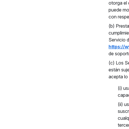
otorga el 
puede mod
con respe
(b) Prest
cumplimie
Servicio d
https://
de soporte
(c) Los S
están suje
acepta lo 
(i) u
capac
(ii) 
suscr
cualq
terce