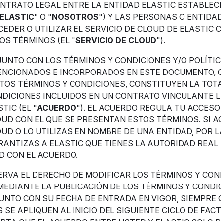
NTRATO LEGAL ENTRE LA ENTIDAD ELASTIC ESTABLECI
ELASTIC
" O "
NOSOTROS
") Y LAS PERSONAS O ENTIDAD
EDER O UTILIZAR EL SERVICIO DE CLOUD DE ELASTIC C
S TÉRMINOS (EL "
SERVICIO DE CLOUD
").
JUNTO CON LOS TÉRMINOS Y CONDICIONES Y/O POLÍTI
ENCIONADOS E INCORPORADOS EN ESTE DOCUMENTO, 
TOS TÉRMINOS Y CONDICIONES, CONSTITUYEN LA TOTA
NDICIONES INCLUIDOS EN UN CONTRATO VINCULANTE 
TIC (EL "
ACUERDO
"). EL ACUERDO REGULA TU ACCESO
OUD CON EL QUE SE PRESENTAN ESTOS TÉRMINOS. SI A
OUD O LO UTILIZAS EN NOMBRE DE UNA ENTIDAD, POR 
ANTIZAS A ELASTIC QUE TIENES LA AUTORIDAD REAL
D CON EL ACUERDO.
ERVA EL DERECHO DE MODIFICAR LOS TÉRMINOS Y CON
MEDIANTE LA PUBLICACIÓN DE LOS TÉRMINOS Y CONDI
UNTO CON SU FECHA DE ENTRADA EN VIGOR, SIEMPRE 
 SE APLIQUEN AL INICIO DEL SIGUIENTE CICLO DE FAC