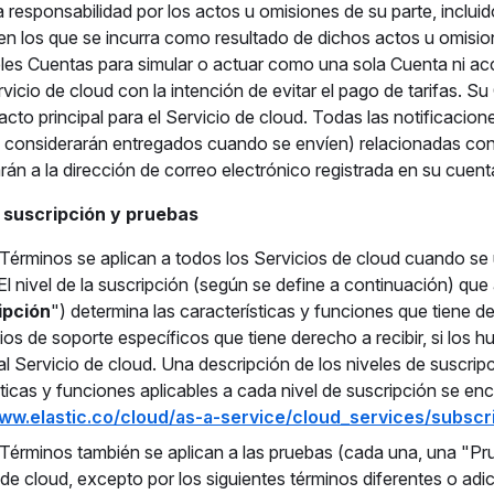
 responsabilidad por los actos u omisiones de su parte, inclui
 en los que se incurra como resultado de dichos actos u omisi
iples Cuentas para simular o actuar como una sola Cuenta ni ac
icio de cloud con la intención de evitar el pago de tarifas. Su
cto principal para el Servicio de cloud. Todas las notificacione
e considerarán entregados cuando se envíen) relacionadas con
rán a la dirección de correo electrónico registrada en su cuent
e suscripción y pruebas
 Términos se aplican a todos los Servicios de cloud cuando se 
l nivel de la suscripción (según se define a continuación) que 
ipción
") determina las características y funciones que tiene der
ios de soporte específicos que tiene derecho a recibir, si los h
l Servicio de cloud. Una descripción de los niveles de suscripc
sticas y funciones aplicables a cada nivel de suscripción se en
www.elastic.co/cloud/as-a-service/cloud_services/subscr
 Términos también se aplican a las pruebas (cada una, una "Pr
de cloud, excepto por los siguientes términos diferentes o adici