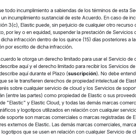
e todo incumplimiento a sabiendas de los términos de esta Se
 un incumplimiento sustancial de este Acuerdo. En caso de in
ón 3(c), Elastic puede, sin perjuicio de cualquier otro recurso 
, por ley o en equidad, suspender la prestación de Servicios 
dicha infracción dentro de los quince (15) días posteriores a l
ón por escrito de dicha infracción.
Acuerdo le otorga un derecho limitado para usar el Servicio de 
escribe aquí y el derecho limitado para recibir los Servicios de
describe aquí durante el Plazo (
suscripción
). No debe entend
ue se le transfieren derechos de propiedad intelectual de Elas
nterés sobre cualquier servicio de cloud y los Servicios de sopor
n (entre las partes) como propiedad de Elastic o sus proveed
 de "Elastic" y Elastic Cloud, y todas las demás marcas comerc
gráficos y logotipos utilizados en relación con cualquier servici
 de soporte son marcas comerciales o marcas registradas de El
es externos de Elastic. Las demás marcas comerciales, marcas
y logotipos que se usen en relación con cualquier Servicio de 