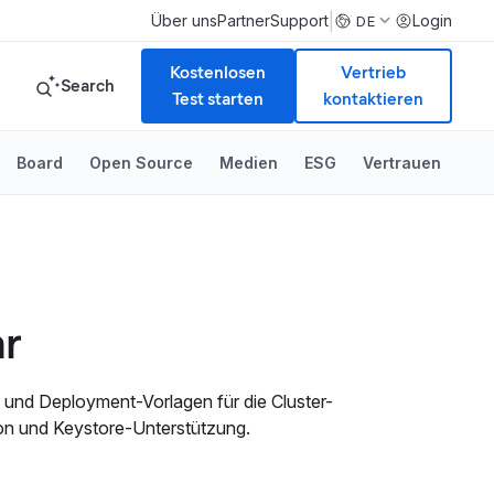
|
Über uns
Partner
Support
Login
DE
Kostenlosen
Vertrieb
Search
Test starten
kontaktieren
Board
Open Source
Medien
ESG
Vertrauen
ar
he und Deployment-Vorlagen für die Cluster-
ion und Keystore-Unterstützung.