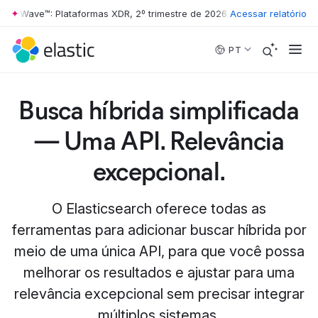
r Wave™: Plataformas XDR, 2º trimestre de 2026
•
The Forrester Wave™
Acessar relatório
Skip to main content
PT
Busca híbrida simplificada
— Uma API. Relevância
excepcional.
O Elasticsearch oferece todas as
ferramentas para adicionar buscar híbrida por
meio de uma única API, para que você possa
melhorar os resultados e ajustar para uma
relevância excepcional sem precisar integrar
múltiplos sistemas.