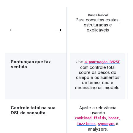
Busca lexical
Para consultas exatas,
estruturadas e
explicáveis
Pontuação que faz
Use
a pontuação BM25F
sentido
com controle total
sobre os pesos do
campo e os aumentos
de termo, não é
necessário um modelo.
Controle total na sua
Ajuste a relevância
DSL de consulta.
usando
,
combined_fields
boost,
,
e
fuzziness
synonyms
analyzers.