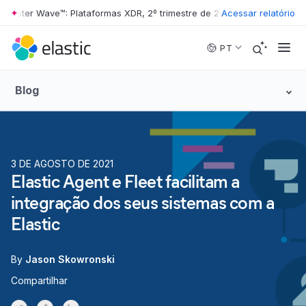
ester Wave™: Plataformas XDR, 2º trimestre de 2026
Acessar relatório
•
The Forrester W
Skip to main content
PT
Blog
3 DE AGOSTO DE 2021
Elastic Agent e Fleet facilitam a
integração dos seus sistemas com a
Elastic
By
Jason Skowronski
Compartilhar