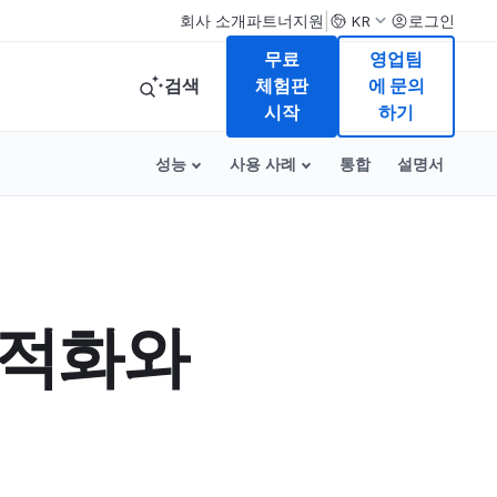
|
회사 소개
파트너
지원
로그인
KR
무료
영업팀
검색
체험판
에 문의
시작
하기
성능
사용 사례
통합
설명서
최적화와