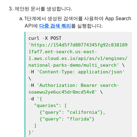
제안된 문서를 생성합니다.
1단계에서 생성된 검색어를 사용하여 App Search
API에
다중 검색 쿼리
를 실행합니다.
curl 
-
X POST 
'https://154d5f7d80774345fg92c838189
1faf7.ent-search.us-east-
1.aws.cloud.es.io/api/as/v1/engines/
national-parks-demo/multi_search'
-
H 
'Content-Type: application/json'
-
H 
'Authorization: Bearer search-
soaewu2ye6uc45dr8mcd54v8'
-
d 
'{ 

  "queries": [ 

    {"query": "california"}, 

    {"query": "florida"} 

  ] 

}'