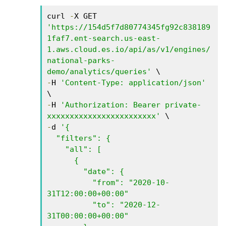
curl 
-
X GET 
'https://154d5f7d80774345fg92c838189
1faf7.ent-search.us-east-
1.aws.cloud.es.io/api/as/v1/engines/
national-parks-
demo/analytics/queries'
-
H 
'Content-Type: application/json'
-
H 
'Authorization: Bearer private-
xxxxxxxxxxxxxxxxxxxxxxxx'
-
d 
'{ 

  "filters": {  

    "all": [ 

      { 

        "date": { 

          "from": "2020-10-
31T12:00:00+00:00" 

          "to": "2020-12-
31T00:00:00+00:00" 
