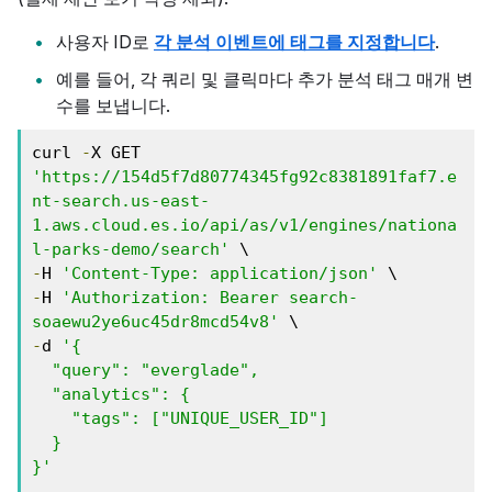
사용자 ID로
각 분석 이벤트에 태그를 지정합니다
.
예를 들어, 각 쿼리 및 클릭마다 추가 분석 태그 매개 변
수를 보냅니다.
curl 
-
X GET 
'https://154d5f7d80774345fg92c8381891faf7.e
nt-search.us-east-
1.aws.cloud.es.io/api/as/v1/engines/nationa
l-parks-demo/search'
-
H 
'Content-Type: application/json'
-
H 
'Authorization: Bearer search-
soaewu2ye6uc45dr8mcd54v8'
-
d 
'{ 

  "query": "everglade", 

  "analytics": { 

    "tags": ["UNIQUE_USER_ID"] 

  } 

}'