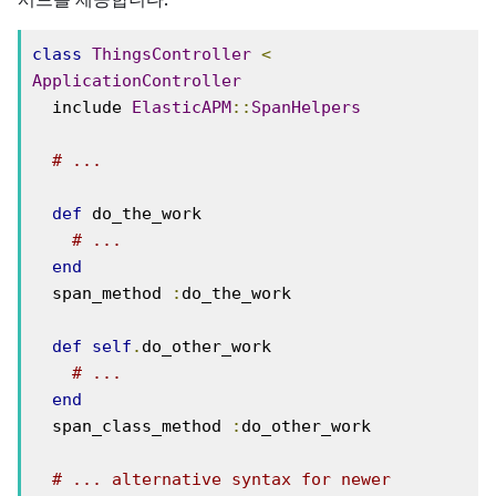
class
ThingsController
<
ApplicationController
  include 
ElasticAPM
::
SpanHelpers
# ...
def
 do_the_work

# ...
end
  span_method 
:
do_the_work

def
self
.
do_other_work

# ... 
end
  span_class_method 
:
do_other_work

# ... alternative syntax for newer 