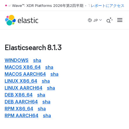
rrester Wave™: XDR Platforms 2026年第2四半期
•
The Forrester Wave™
レポートにアクセス
Skip to main content
JP
Elasticsearch 8.1.3
WINDOWS
sha
MACOS X86_64
sha
MACOS AARCH64
sha
LINUX X86_64
sha
LINUX AARCH64
sha
DEB X86_64
sha
DEB AARCH64
sha
RPM X86_64
sha
RPM AARCH64
sha