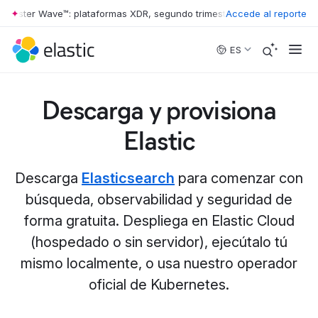
rester Wave™: plataformas XDR, segundo trimestre de 2026
Accede al reporte
•
The Forr
Skip to main content
ES
Descarga y provisiona
Elastic
Descarga
Elasticsearch
para comenzar con
búsqueda, observabilidad y seguridad de
forma gratuita. Despliega en Elastic Cloud
(hospedado o sin servidor), ejecútalo tú
mismo localmente, o usa nuestro operador
oficial de Kubernetes.