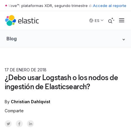
r Wave™: plataformas XDR, segundo trimestre de 2026
Accede al reporte
•
The Forrester
Skip to main content
ES
Blog
17 DE ENERO DE 2018
¿Debo usar Logstash o los nodos de
ingestión de Elasticsearch?
By
Christian Dahlqvist
Comparte
Share on Twitter
Share on Facebook
Share on LinkedInr