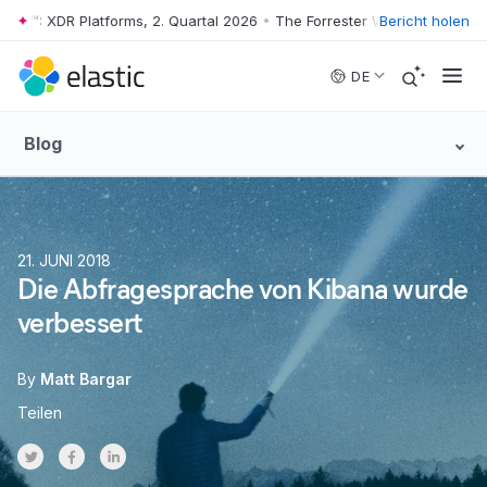
ve™: XDR Platforms, 2. Quartal 2026
•
The Forrester Wave™: XDR Platfo
Bericht holen
Skip to main content
DE
Blog
21. JUNI 2018
Die Abfragesprache von Kibana wurde
verbessert
By
Matt Bargar
Teilen
Share on Twitter
Share on Facebook
Share on LinkedInr