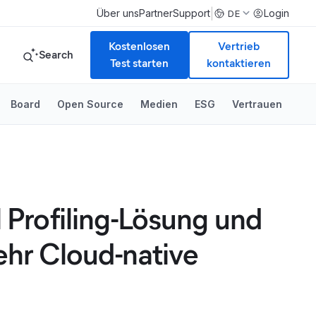
|
Über uns
Partner
Support
Login
DE
Kostenlosen
Vertrieb
Search
Test starten
kontaktieren
Board
Open Source
Medien
ESG
Vertrauen
l Profiling-Lösung und
ehr Cloud-native