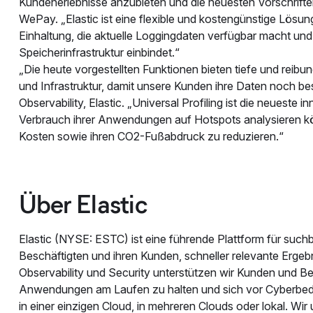
Kundenerlebnisse anzubieten und die neuesten Vorschriften
WePay. „Elastic ist eine flexible und kostengünstige Lös
Einhaltung, die aktuelle Loggingdaten verfügbar macht und g
Speicherinfrastruktur einbindet.“
„Die heute vorgestellten Funktionen bieten tiefe und reib
und Infrastruktur, damit unsere Kunden ihre Daten noch be
Observability, Elastic. „Universal Profiling ist die neuest
Verbrauch ihrer Anwendungen auf Hotspots analysieren k
Kosten sowie ihren CO2-Fußabdruck zu reduzieren.“
Über Elastic
Elastic (NYSE: ESTC) ist eine führende Plattform für such
Beschäftigten und ihren Kunden, schneller relevante Ergebn
Observability und Security unterstützen wir Kunden und Be
Anwendungen am Laufen zu halten und sich vor Cyberbedroh
in einer einzigen Cloud, in mehreren Clouds oder lokal. Wi