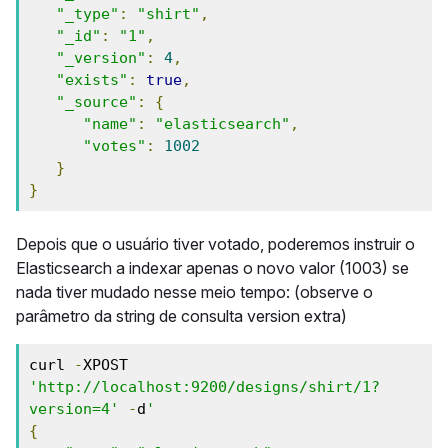
"_type"
:
"shirt"
,
"_id"
:
"1"
,
"_version"
:
4
,
"exists"
:
true
,
"_source"
:
{
"name"
:
"elasticsearch"
,
"votes"
:
1002
}
}
Depois que o usuário tiver votado, poderemos instruir o
Elasticsearch a indexar apenas o novo valor (1003) se
nada tiver mudado nesse meio tempo: (observe o
parâmetro da string de consulta version extra)
curl 
-
XPOST 
'http://localhost:9200/designs/shirt/1?
version=4'
-
d
'
{