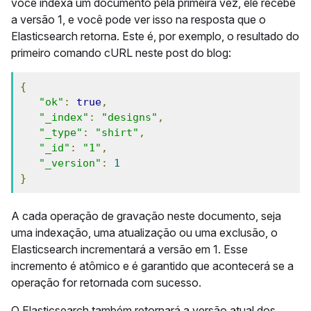
você indexa um documento pela primeira vez, ele recebe
a versão 1, e você pode ver isso na resposta que o
Elasticsearch retorna. Este é, por exemplo, o resultado do
primeiro comando cURL neste post do blog:
{
"ok"
:
true
,
"_index"
:
"designs"
,
"_type"
:
"shirt"
,
"_id"
:
"1"
,
"_version"
:
1
}
A cada operação de gravação neste documento, seja
uma indexação, uma atualização ou uma exclusão, o
Elasticsearch incrementará a versão em 1. Esse
incremento é atômico e é garantido que acontecerá se a
operação for retornada com sucesso.
O Elasticsearch também retornará a versão atual dos