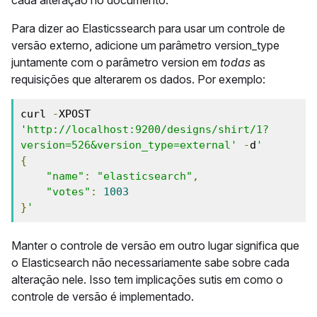
cada alteração no documento.
Para dizer ao Elasticssearch para usar um controle de
versão externo, adicione um parâmetro version_type
juntamente com o parâmetro version em
todas
as
requisições que alterarem os dados. Por exemplo:
curl 
-
XPOST 
'http://localhost:9200/designs/shirt/1?
version=526&version_type=external'
-
d
'
{
"name"
:
"elasticsearch"
,
"votes"
:
1003
}
'
Manter o controle de versão em outro lugar significa que
o Elasticsearch não necessariamente sabe sobre cada
alteração nele. Isso tem implicações sutis em como o
controle de versão é implementado.