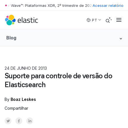
er Wave™: Plataformas XDR, 2º trimestre de 2026
•
Acessar relatório
The Forrester Wave
Skip to main content
PT
Blog
24 DE JUNHO DE 2013
Suporte para controle de versão do
Elasticsearch
By
Boaz Leskes
Compartilhar
Share on Twitter
Share on Facebook
Share on LinkedInr