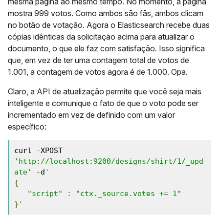
mesma página ao mesmo tempo. No momento, a página
mostra 999 votos. Como ambos são fãs, ambos clicam
no botão de votação. Agora o Elasticsearch recebe duas
cópias idênticas da solicitação acima para atualizar o
documento, o que ele faz com satisfação. Isso significa
que, em vez de ter uma contagem total de votos de
1.001, a contagem de votos agora é de 1.000. Opa.
Claro, a API de atualização permite que você seja mais
inteligente e comunique o fato de que o voto pode ser
incrementado em vez de definido com um valor
específico:
curl 
-
XPOST 
'http://localhost:9200/designs/shirt/1/_upd
ate'
-
d
'
{
"script"
:
"ctx._source.votes += 1"
}
'