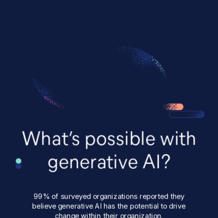
Skip to main content
Elastic
Este sitio web y todo el contenido, software, foros de debate,
productos y servicios asociados están destinados
únicamente para uso profesional. El uso de este sitio web o
de su contenido no está destinado ni dirigido a los
consumidores.
Elastic, Elasticsearch y otras marcas relacionadas son marcas
comerciales, logotipos o marcas comerciales registradas de
elasticsearch B.V. en los Estados Unidos y otros países.
Apache, Apache Lucene, Apache Hadoop, Hadoop, HDFS y el
logotipo del elefante amarillo son marcas comerciales de
Apache Software Foundation
en los Estados Unidos o en