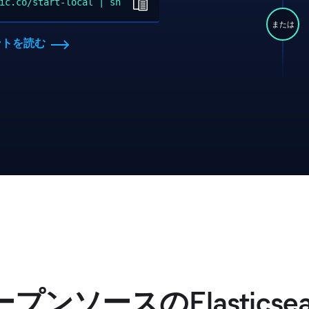
ic.co/start-local | sh
または
ントを読む
プンソースのElasticsea