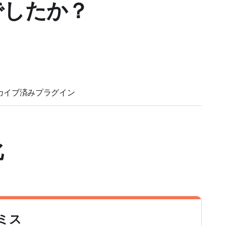
でしたか？
。
カイブ済みプラグイン
化
レミス