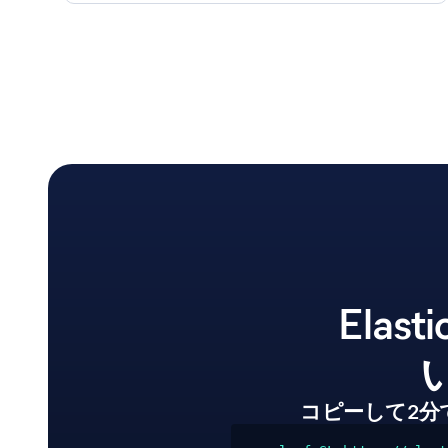
Elas
コピーして2分