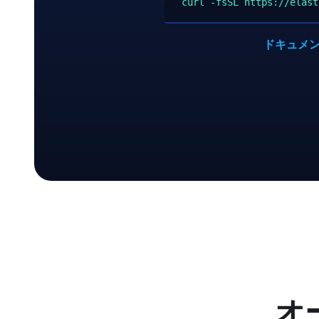
curl -fsSL https://elast
ドキュメ
オー