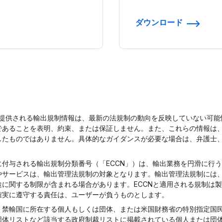
ダウンロード
提供される輸出規制情報は、最新の法規制の動向を反映していない可能性があ
であることを表明、約束、または保証しません。また、これらの情報は
したものではありません。具体的なガイダンスが必要な場合は、弁護士
c製品に付与される輸出規制分類番号（「ECCN」）は、輸出業務を円滑に
の製品やサービスは、輸出管理法規制の対象となります。輸出管理法規制に
に関する制限が含まれる場合があります。ECCNと適用される規制は
確実に遵守する責任は、ユーザーが負うものとします。
ビスは、禁輸国に所在する個人もしくは団体、または米国財務省の特別指定
団体リストなど該当する政府制裁リストに掲載されている個人または団