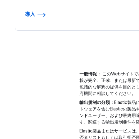
導入
一般情報：
このWebサイトで
報が完全、正確、または最新
包括的な解釈の提供を目的と
府機関に相談してください。
輸出規制の分類：
Elasti
トウェアを含むElastic
ンドユーザー、および最終用途
す。関連する輸出規制要件を
Elastic製品またはサー
否者リストもしくは取引拒否