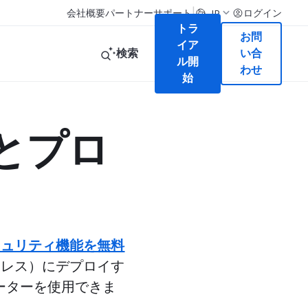
|
会社概要
パートナー
サポート
ログイン
JP
トラ
お問
イア
検索
い合
ル開
わせ
始
ドとプロ
セキュリティ機能を無料
サーバーレス）にデプロイす
レーターを使用できま