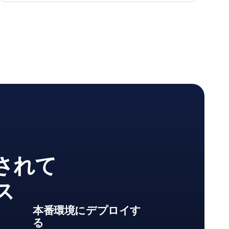
導入されて
ス
本番環境にデプロイす
る