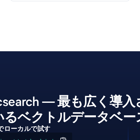
ticsearch — 最も広く
いるベクトルデータベー
でローカルで試す