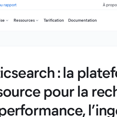
u rapport
À propo
ise
Ressources
Tarification
Documentation
icsearch : la plat
source pour la rec
performance, l’ing