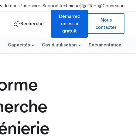
|
s de nous
Partenaires
Support technique
Connexion
FR
Démarrez
Nous
Recherche
un essai
contacter
gratuit
Capacités
Cas d'utilisation
Documentation
eforme
herche
énierie