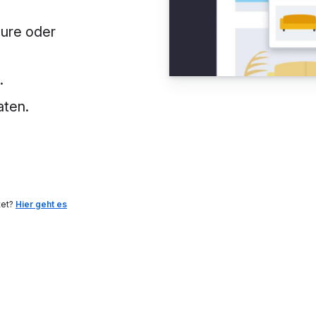
zure oder
.
aten.
tet?
Hier geht es